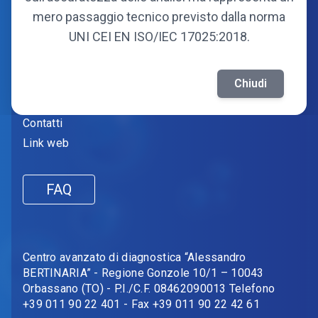
Soci attuali
mero passaggio tecnico previsto dalla norma
UNI CEI EN ISO/IEC 17025:2018.
Informazioni
Amministrazione trasparente
Chiudi
Fornitori
Contatti
Link web
FAQ
Centro avanzato di diagnostica “Alessandro
BERTINARIA” - Regione Gonzole 10/1 – 10043
Orbassano (TO) - P.I./C.F. 08462090013 Telefono
+39 011 90 22 401 - Fax +39 011 90 22 42 61