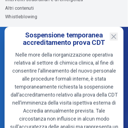
Altri contenuti
Whistleblowing
Sospensione temporanea
accreditamento prova CDT
Nelle more della riorganizzazione operativa
relativa al settore di chimica clinica, al fine di
consentire l’allineamento del nuovo personale
alle procedure formali interne, è stata
temporaneamente richiesta la sospensione
dall’accreditamento relativo alla prova della CDT
Consorzio
nell’imminenza della visita ispettiva esterna di
Organi
Accredia annualmente prevista. Tale
Statuto
circostanza non influisce in alcun modo
Soci fondatori
sull’accuratezza delle analisi ma rappresenta un