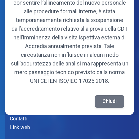
consentire l’allineamento del nuovo personale
alle procedure formali interne, è stata
temporaneamente richiesta la sospensione
dall’accreditamento relativo alla prova della CDT
Consorzio
nell’imminenza della visita ispettiva esterna di
Organi
Accredia annualmente prevista. Tale
Statuto
circostanza non influisce in alcun modo
Soci fondatori
sull’accuratezza delle analisi ma rappresenta un
Soci attuali
mero passaggio tecnico previsto dalla norma
UNI CEI EN ISO/IEC 17025:2018.
Informazioni
Amministrazione trasparente
Chiudi
Fornitori
Contatti
Link web