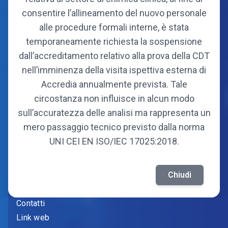
consentire l’allineamento del nuovo personale
alle procedure formali interne, è stata
temporaneamente richiesta la sospensione
dall’accreditamento relativo alla prova della CDT
Consorzio
nell’imminenza della visita ispettiva esterna di
Organi
Accredia annualmente prevista. Tale
Statuto
circostanza non influisce in alcun modo
Soci fondatori
sull’accuratezza delle analisi ma rappresenta un
Soci attuali
mero passaggio tecnico previsto dalla norma
UNI CEI EN ISO/IEC 17025:2018.
Informazioni
Amministrazione trasparente
Chiudi
Fornitori
Contatti
Link web