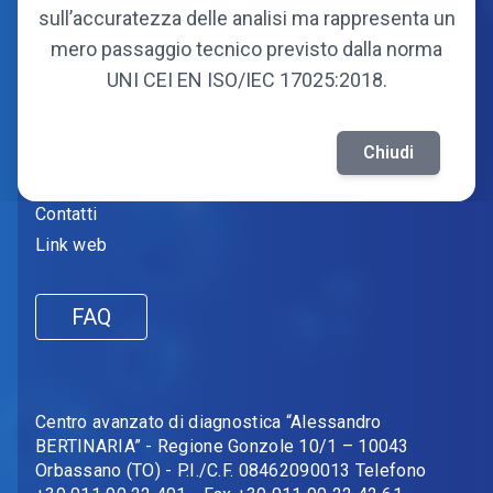
Soci fondatori
sull’accuratezza delle analisi ma rappresenta un
Soci attuali
mero passaggio tecnico previsto dalla norma
UNI CEI EN ISO/IEC 17025:2018.
Informazioni
Amministrazione trasparente
Chiudi
Fornitori
Contatti
Link web
FAQ
Centro avanzato di diagnostica “Alessandro
BERTINARIA” - Regione Gonzole 10/1 – 10043
Orbassano (TO) - P.I./C.F. 08462090013 Telefono