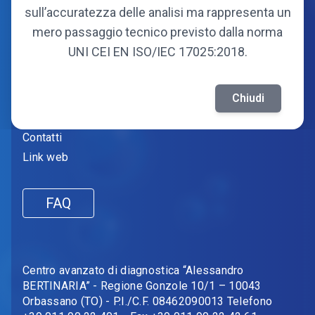
Soci fondatori
sull’accuratezza delle analisi ma rappresenta un
Soci attuali
mero passaggio tecnico previsto dalla norma
UNI CEI EN ISO/IEC 17025:2018.
Informazioni
Amministrazione trasparente
Chiudi
Fornitori
Contatti
Link web
FAQ
Centro avanzato di diagnostica “Alessandro
BERTINARIA” - Regione Gonzole 10/1 – 10043
Orbassano (TO) - P.I./C.F. 08462090013 Telefono