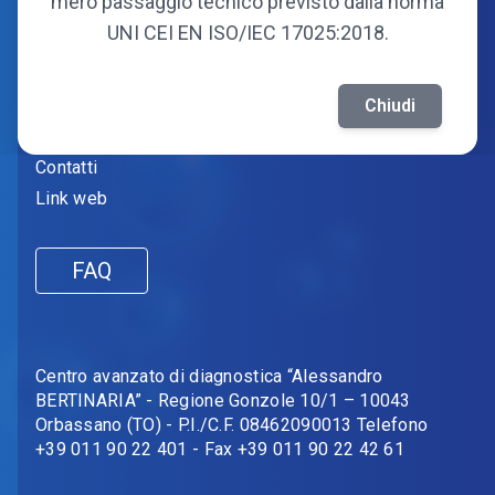
mero passaggio tecnico previsto dalla norma
UNI CEI EN ISO/IEC 17025:2018.
Informazioni
Amministrazione trasparente
Chiudi
Fornitori
Contatti
Link web
FAQ
Centro avanzato di diagnostica “Alessandro
BERTINARIA” - Regione Gonzole 10/1 – 10043
Orbassano (TO) - P.I./C.F. 08462090013 Telefono
+39 011 90 22 401 - Fax +39 011 90 22 42 61