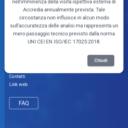
nell’imminenza della visita ispettiva esterna di
Organi
Accredia annualmente prevista. Tale
Statuto
circostanza non influisce in alcun modo
Soci fondatori
sull’accuratezza delle analisi ma rappresenta un
Soci attuali
mero passaggio tecnico previsto dalla norma
UNI CEI EN ISO/IEC 17025:2018.
Informazioni
Amministrazione trasparente
Chiudi
Fornitori
Contatti
Link web
FAQ