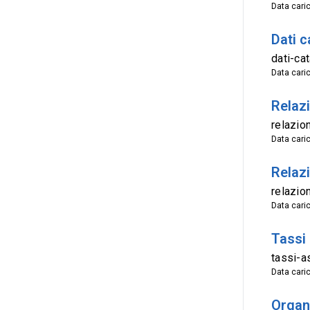
Data cari
Dati c
dati-ca
Data cari
Relaz
relazio
Data cari
Relazi
relazio
Data cari
Tassi
tassi-a
Data cari
Organ