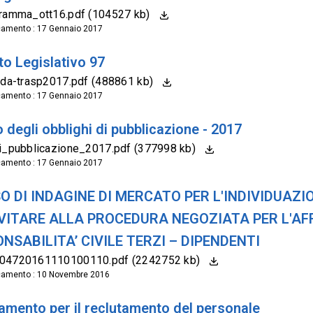
gramma_ott16.pdf (104527 kb)
camento : 17 Gennaio 2017
to Legislativo 97
ida-trasp2017.pdf (488861 kb)
camento : 17 Gennaio 2017
 degli obblighi di pubblicazione - 2017
i_pubblicazione_2017.pdf (377998 kb)
camento : 17 Gennaio 2017
O DI INDAGINE DI MERCATO PER L'INDIVIDUAZI
VITARE ALLA PROCEDURA NEGOZIATA PER L'AF
NSABILITA’ CIVILE TERZI – DIPENDENTI
04720161110100110.pdf (2242752 kb)
camento : 10 Novembre 2016
amento per il reclutamento del personale