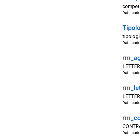
compet
Data cari
Tipol
tipolog
Data cari
rm_a
LETTER
Data cari
rm_le
LETTER
Data cari
rm_co
CONTRA
Data cari