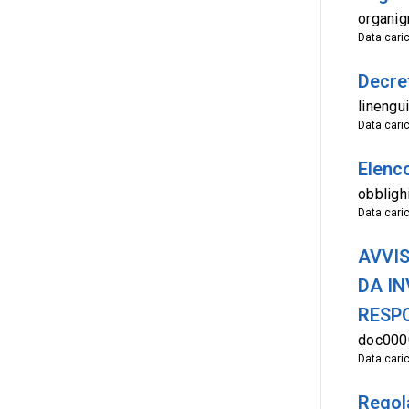
organi
Data cari
Decre
linengu
Data cari
Elenco
obbligh
Data cari
AVVIS
DA IN
RESPO
doc000
Data cari
Regol