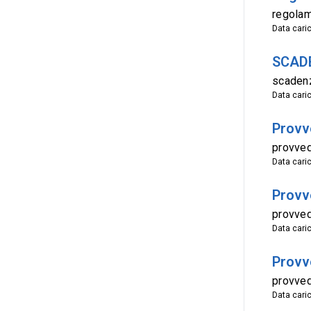
regolam
Data cari
SCAD
scaden
Data cari
Provv
provve
Data cari
Provv
provve
Data cari
Provve
provve
Data cari