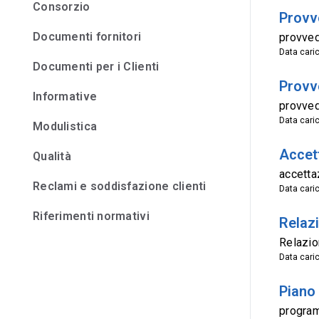
Consorzio
Provve
Documenti fornitori
provved
Data cari
Documenti per i Clienti
Provv
Informative
provve
Data cari
Modulistica
Accet
Qualità
accetta
Reclami e soddisfazione clienti
Data cari
Riferimenti normativi
Relaz
Relazi
Data cari
Piano
program