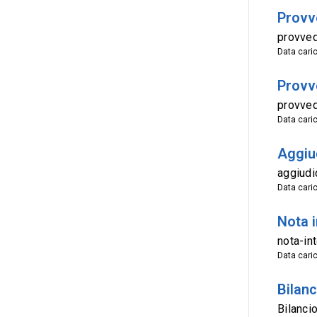
Provve
provve
Data cari
Provv
provved
Data cari
Aggiud
aggiudi
Data cari
Nota i
nota-in
Data cari
Bilan
Bilanci