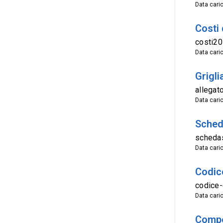
Data cari
Costi 
costi2
Data cari
Grigli
allegat
Data cari
Sched
scheda
Data cari
Codic
codice
Data cari
Compe