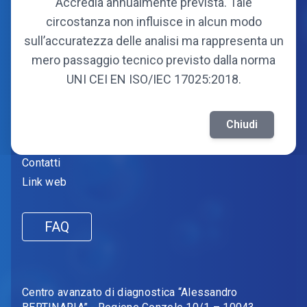
Organi
Accredia annualmente prevista. Tale
Statuto
circostanza non influisce in alcun modo
Soci fondatori
sull’accuratezza delle analisi ma rappresenta un
Soci attuali
mero passaggio tecnico previsto dalla norma
UNI CEI EN ISO/IEC 17025:2018.
Informazioni
Amministrazione trasparente
Chiudi
Fornitori
Contatti
Link web
FAQ
Centro avanzato di diagnostica “Alessandro