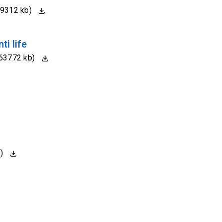
19312 kb)
i life
363772 kb)
b)