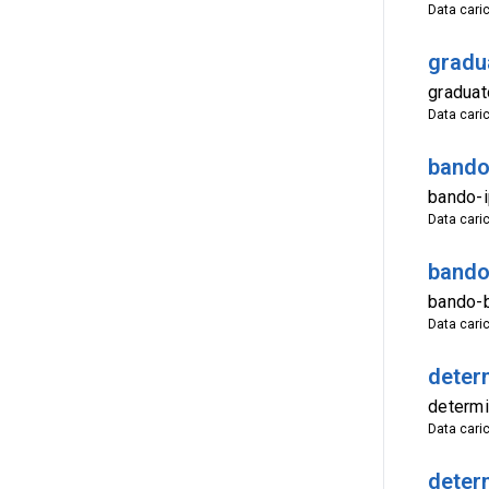
Data cari
gradu
graduat
Data cari
bando
bando-
Data cari
bando
bando-b
Data cari
determ
determi
Data cari
determ