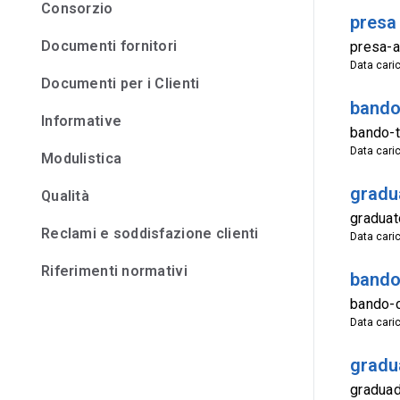
Consorzio
presa 
Documenti fornitori
presa-a
Data cari
Documenti per i Clienti
bando
Informative
bando-t
Data cari
Modulistica
gradu
Qualità
graduat
Reclami e soddisfazione clienti
Data cari
Riferimenti normativi
bando 
bando-c
Data cari
gradu
graduad