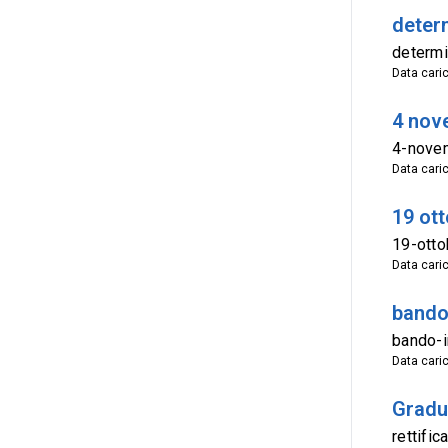
deter
determi
Data cari
4 nov
4-nove
Data cari
19 ot
19-otto
Data cari
bando
bando-i
Data cari
Gradu
rettifi