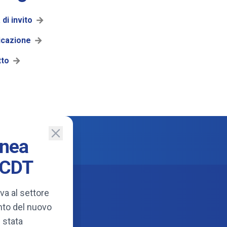
 di invito
icazione
tto
anea
 CDT
va al settore
ento del nuovo
 stata