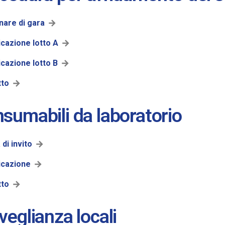
inare di gara
cazione lotto A
cazione lotto B
tto
sumabili da laboratorio
 di invito
icazione
tto
veglianza locali